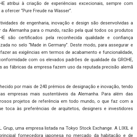
E atribui à criação de experiências excecionais, sempre com
a a ofercer “Pure Freude na Wasser”.
tividades de engenharia, inovação e design são desenvolvidas a
ir da Alemanha para o mundo, razão pela qual todos os produtos
E são certificados pela reconhecida qualidade e confiança
izada no selo “Made in Germany”. Deste modo, para assegurar e
sfazer as exigências em termos de acabamento e funcionalidade,
onformidade com os elevados padrões de qualidade da GROHE,
s as fábricas da empresa fazem uso da reputada precisão alemã
hecido por mais de 240 prémios de designação e inovação, tendo
das empresas mais sustentáveis da Alemanha. Para além das
rosos projetos de referência em todo mundo, o que faz com a
oca às preferências de arquitetos, designers e investidores
L Grup, uma empresa listada na Tokyo Stock Exchange. A LIXIL é
a principal fornecedora japonesa no mercado da habitação e de