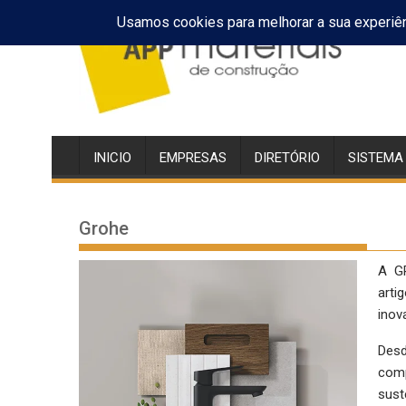
Skip
to
content
INICIO
EMPRESAS
DIRETÓRIO
SISTEMA
Grohe
A GR
arti
inov
Des
comp
sust