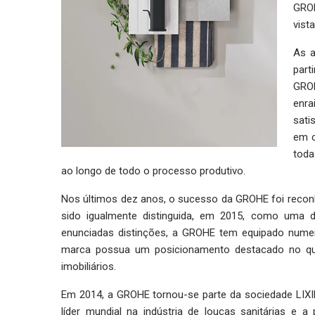
GROH
vist
As a
part
GROH
enra
sati
em c
toda
ao longo de todo o processo produtivo.
Nos últimos dez anos, o sucesso da GROHE foi recon
sido igualmente distinguida, em 2015, como uma 
enunciadas distinções, a GROHE tem equipado nume
marca possua um posicionamento destacado no que t
imobiliários.
Em 2014, a GROHE tornou-se parte da sociedade LIXI
líder mundial na indústria de louças sanitárias e 