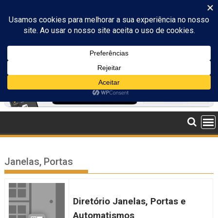
Skip
to
content
Janelas, Portas
Diretório Janelas, Portas e
Automatismos