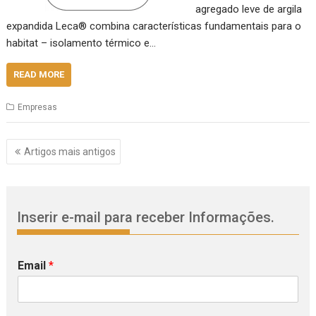
agregado leve de argila
expandida Leca® combina características fundamentais para o
habitat – isolamento térmico e…
READ MORE
Empresas
Navegação
Artigos mais antigos
de
artigos
Inserir e-mail para receber Informações.
Email
*