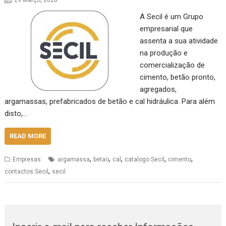
29 Março, 2020
A Secil é um Grupo
empresarial que
assenta a sua atividade
na produção e
comercialização de
cimento, betão pronto,
agregados,
argamassas, prefabricados de betão e cal hidráulica. Para além
disto,…
READ MORE
,
,
,
,
,
Empresas
argamassa
betao
cal
catalogo Secil
cimento
,
contactos Secil
secil